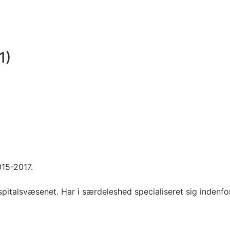
1)
015-2017.
ospitalsvæsenet. Har i særdeleshed specialiseret sig inden